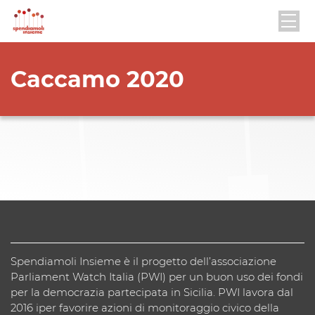
Caccamo 2020
Spendiamoli Insieme è il progetto dell’associazione
Parliament Watch Italia (PWI) per un buon uso dei fondi
per la democrazia partecipata in Sicilia. PWI lavora dal
2016 iper favorire azioni di monitoraggio civico della