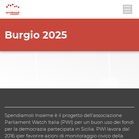
Burgio 2025
Spendiamoli Insieme è il progetto dell’associazione
Parliament Watch Italia (PWI) per un buon uso dei fondi
per la democrazia partecipata in Sicilia. PWI lavora dal
2016 iper favorire azioni di monitoraggio civico della