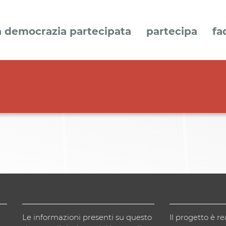
a democrazia partecipata
partecipa
fa
Le informazioni presenti su questo
Il progetto è re