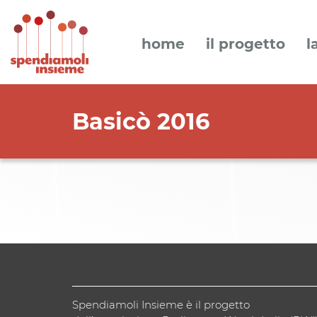
home
il progetto
l
Basicò 2016
Spendiamoli Insieme è il progetto