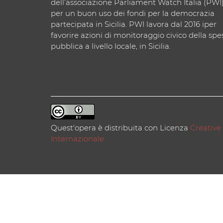
dell’associazione Parliament Watch Italia (PWI
per un buon uso dei fondi per la democrazia
partecipata in Sicilia. PWI lavora dal 2016 iper
favorire azioni di monitoraggio civico della spe
pubblica a livello locale, in Sicilia.
Quest'opera è distribuita con Licenza
Creative
Internazionale