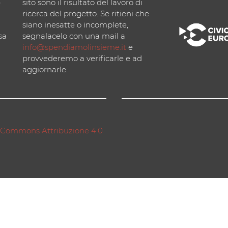
)
sito sono il risultato del lavoro di
ricerca del progetto. Se ritieni che
siano inesatte o incomplete,
sa
segnalacelo con una mail a
info@spendiamolinsieme.it
e
provvederemo a verificarle e ad
aggiornarle.
 Commons Attribuzione 4.0