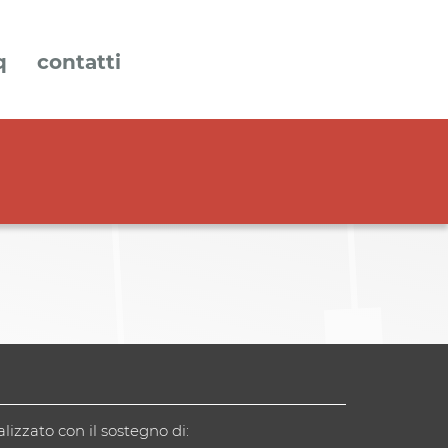
q
contatti
alizzato con il sostegno di: