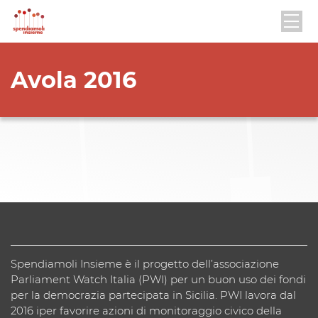
Avola 2016
Spendiamoli Insieme è il progetto dell’associazione
Parliament Watch Italia (PWI) per un buon uso dei fondi
per la democrazia partecipata in Sicilia. PWI lavora dal
2016 iper favorire azioni di monitoraggio civico della