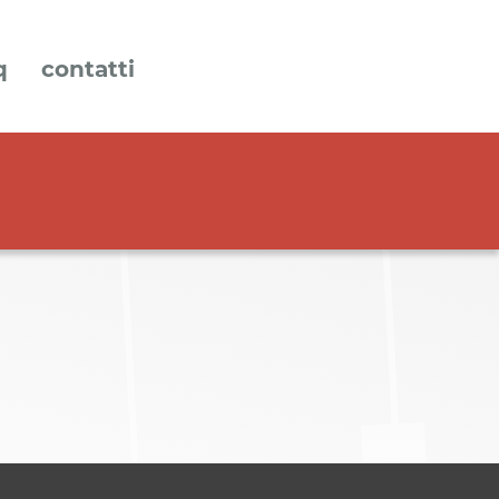
q
contatti