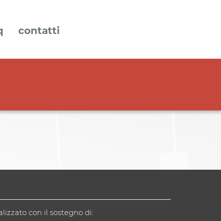
q
contatti
alizzato con il sostegno di: