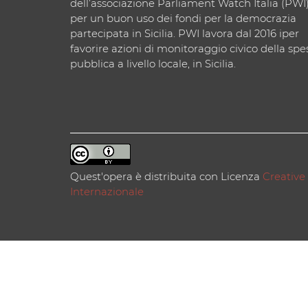
dell’associazione Parliament Watch Italia (PWI
per un buon uso dei fondi per la democrazia
partecipata in Sicilia. PWI lavora dal 2016 iper
favorire azioni di monitoraggio civico della spe
pubblica a livello locale, in Sicilia.
Quest'opera è distribuita con Licenza
Creative
Internazionale