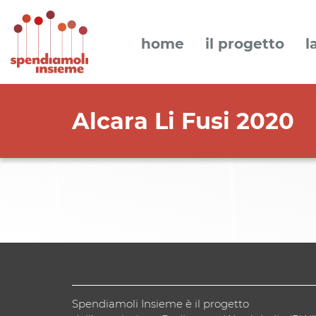
home
il progetto
l
Alcara Li Fusi 2020
Spendiamoli Insieme è il progetto