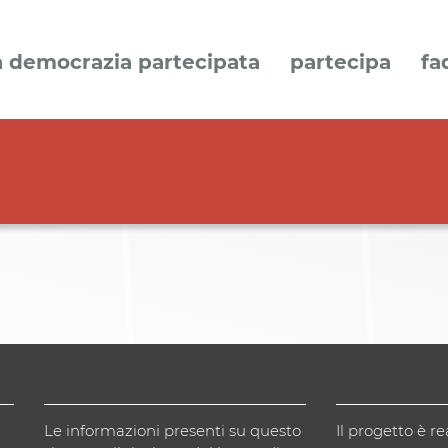
a democrazia partecipata
partecipa
fa
Le informazioni presenti su questo
Il progetto è re