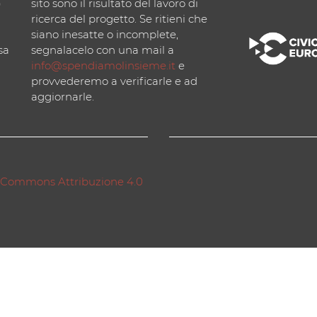
)
sito sono il risultato del lavoro di
ricerca del progetto. Se ritieni che
siano inesatte o incomplete,
sa
segnalacelo con una mail a
info@spendiamolinsieme.it
e
provvederemo a verificarle e ad
aggiornarle.
 Commons Attribuzione 4.0