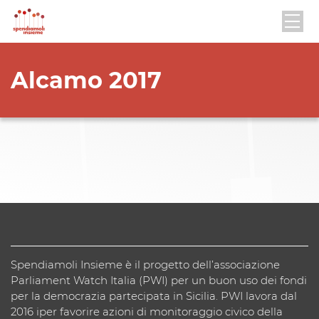
Alcamo 2017
Spendiamoli Insieme è il progetto dell’associazione
Parliament Watch Italia (PWI) per un buon uso dei fondi
per la democrazia partecipata in Sicilia. PWI lavora dal
2016 iper favorire azioni di monitoraggio civico della