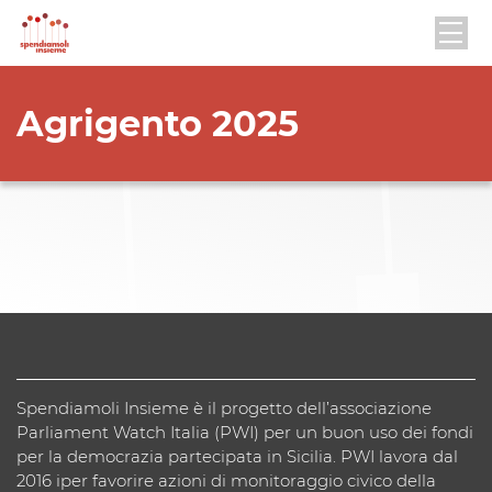
Agrigento 2025
Spendiamoli Insieme è il progetto dell’associazione
Parliament Watch Italia (PWI) per un buon uso dei fondi
per la democrazia partecipata in Sicilia. PWI lavora dal
2016 iper favorire azioni di monitoraggio civico della