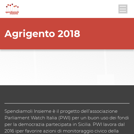
Agrigento 2018
Spendiamoli Insieme è il progetto dell’associazione
Parliament Watch Italia (PWI) per un buon uso dei fondi
per la democrazia partecipata in Sicilia. PWI lavora dal
2016 iper favorire azioni di monitoraggio civico della