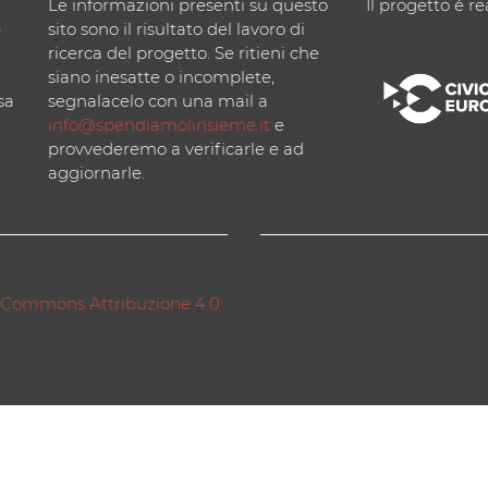
Le informazioni presenti su questo
Il progetto è re
)
sito sono il risultato del lavoro di
ricerca del progetto. Se ritieni che
siano inesatte o incomplete,
sa
segnalacelo con una mail a
info@spendiamolinsieme.it
e
provvederemo a verificarle e ad
aggiornarle.
 Commons Attribuzione 4.0