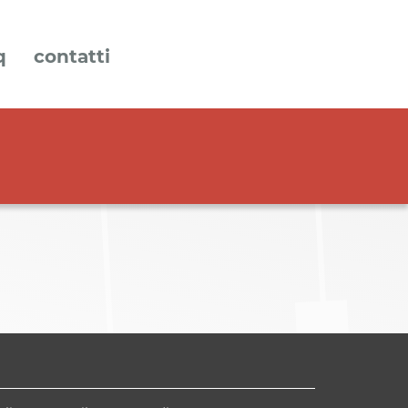
q
contatti