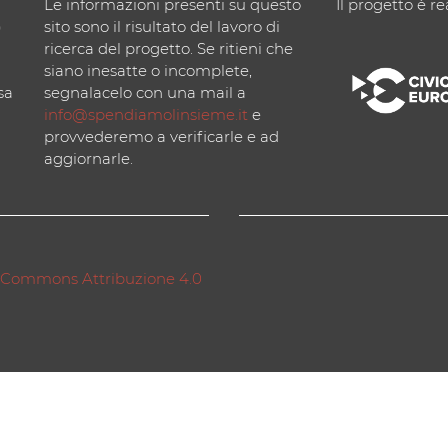
Le informazioni presenti su questo
Il progetto è re
)
sito sono il risultato del lavoro di
ricerca del progetto. Se ritieni che
siano inesatte o incomplete,
sa
segnalacelo con una mail a
info@spendiamolinsieme.it
e
provvederemo a verificarle e ad
aggiornarle.
 Commons Attribuzione 4.0