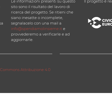
Le informazioni presenti su questo
Il progetto è re
)
sito sono il risultato del lavoro di
ricerca del progetto. Se ritieni che
siano inesatte o incomplete,
sa
segnalacelo con una mail a
info@spendiamolinsieme.it
e
provvederemo a verificarle e ad
aggiornarle.
 Commons Attribuzione 4.0