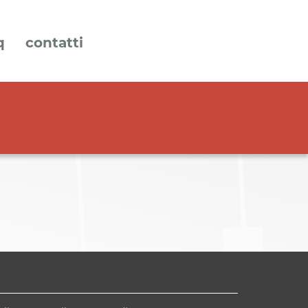
q
contatti