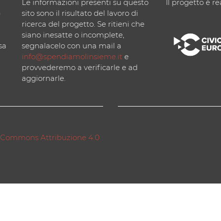
Le informazioni presenti su questo
Il progetto è re
)
sito sono il risultato del lavoro di
ricerca del progetto. Se ritieni che
siano inesatte o incomplete,
sa
segnalacelo con una mail a
info@spendiamolinsieme.it
e
provvederemo a verificarle e ad
aggiornarle.
 Commons Attribuzione 4.0