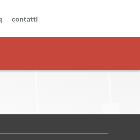
q
contatti