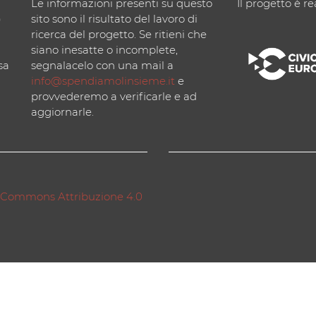
Le informazioni presenti su questo
Il progetto è re
)
sito sono il risultato del lavoro di
ricerca del progetto. Se ritieni che
siano inesatte o incomplete,
sa
segnalacelo con una mail a
info@spendiamolinsieme.it
e
provvederemo a verificarle e ad
aggiornarle.
 Commons Attribuzione 4.0