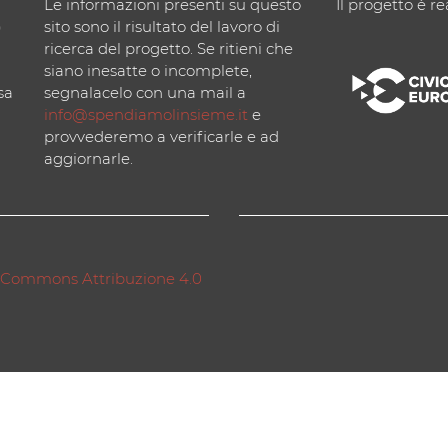
Le informazioni presenti su questo
Il progetto è re
)
sito sono il risultato del lavoro di
ricerca del progetto. Se ritieni che
siano inesatte o incomplete,
sa
segnalacelo con una mail a
info@spendiamolinsieme.it
e
provvederemo a verificarle e ad
aggiornarle.
 Commons Attribuzione 4.0