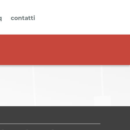
q
contatti