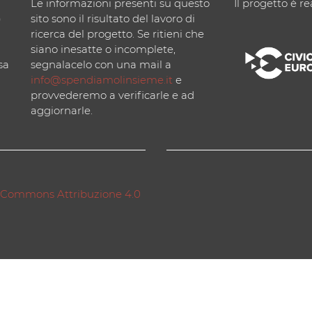
Le informazioni presenti su questo
Il progetto è re
)
sito sono il risultato del lavoro di
ricerca del progetto. Se ritieni che
siano inesatte o incomplete,
sa
segnalacelo con una mail a
info@spendiamolinsieme.it
e
provvederemo a verificarle e ad
aggiornarle.
 Commons Attribuzione 4.0