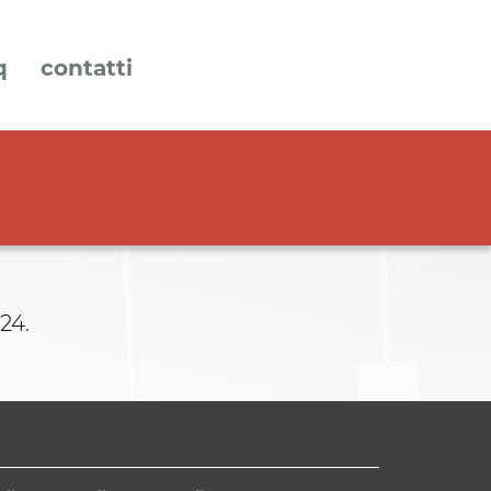
q
contatti
24.