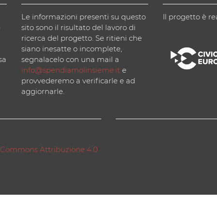
Le informazioni presenti su questo
Il progetto è re
)
sito sono il risultato del lavoro di
ricerca del progetto. Se ritieni che
siano inesatte o incomplete,
sa
segnalacelo con una mail a
info@spendiamolinsieme.it
e
provvederemo a verificarle e ad
aggiornarle.
 Commons Attribuzione 4.0