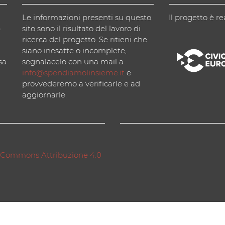
Le informazioni presenti su questo
Il progetto è re
)
sito sono il risultato del lavoro di
ricerca del progetto. Se ritieni che
siano inesatte o incomplete,
sa
segnalacelo con una mail a
info@spendiamolinsieme.it
e
provvederemo a verificarle e ad
aggiornarle.
 Commons Attribuzione 4.0