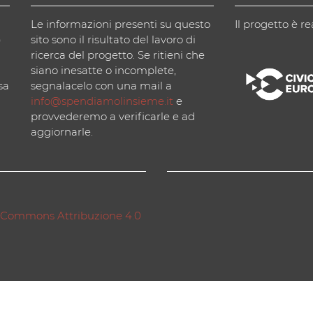
Le informazioni presenti su questo
Il progetto è re
)
sito sono il risultato del lavoro di
ricerca del progetto. Se ritieni che
siano inesatte o incomplete,
sa
segnalacelo con una mail a
info@spendiamolinsieme.it
e
provvederemo a verificarle e ad
aggiornarle.
 Commons Attribuzione 4.0