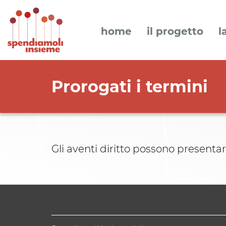
home
il progetto
l
Prorogati i termini
Gli aventi diritto possono presenta