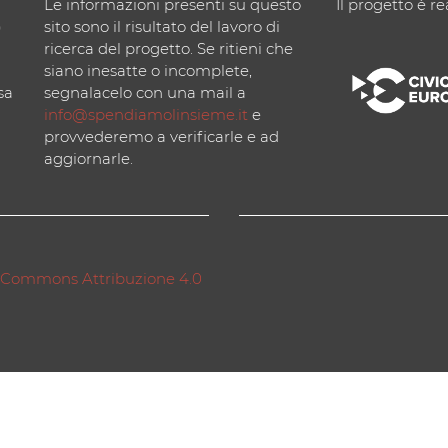
Le informazioni presenti su questo
Il progetto è re
)
sito sono il risultato del lavoro di
ricerca del progetto. Se ritieni che
siano inesatte o incomplete,
sa
segnalacelo con una mail a
info@spendiamolinsieme.it
e
provvederemo a verificarle e ad
aggiornarle.
 Commons Attribuzione 4.0