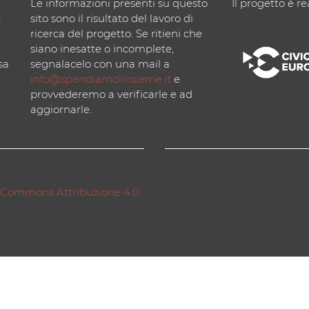
Le informazioni presenti su questo
Il progetto è re
)
sito sono il risultato del lavoro di
ricerca del progetto. Se ritieni che
siano inesatte o incomplete,
sa
segnalacelo con una mail a
info@spendiamolinsieme.it
e
provvederemo a verificarle e ad
aggiornarle.
 Commons Attribuzione 4.0