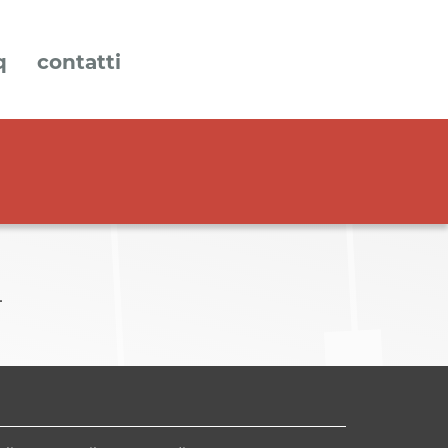
q
contatti
.