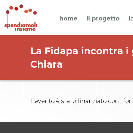
home
il progetto
l
La Fidapa incontra i
Chiara
L’evento è stato finanziato con i fo