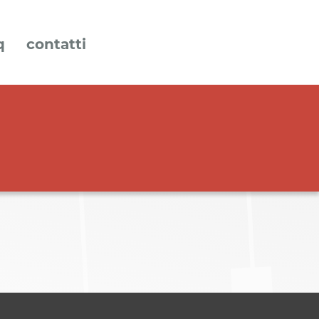
q
contatti