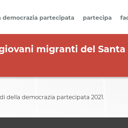
a democrazia partecipata
partecipa
fa
 giovani migranti del Santa
ndi della democrazia partecipata 2021.