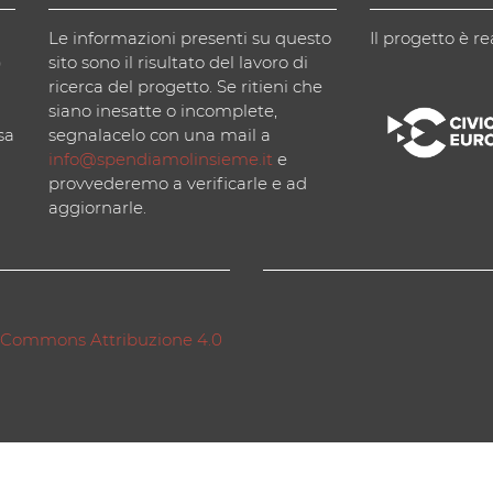
Le informazioni presenti su questo
Il progetto è re
)
sito sono il risultato del lavoro di
ricerca del progetto. Se ritieni che
siano inesatte o incomplete,
sa
segnalacelo con una mail a
info@spendiamolinsieme.it
e
provvederemo a verificarle e ad
aggiornarle.
 Commons Attribuzione 4.0