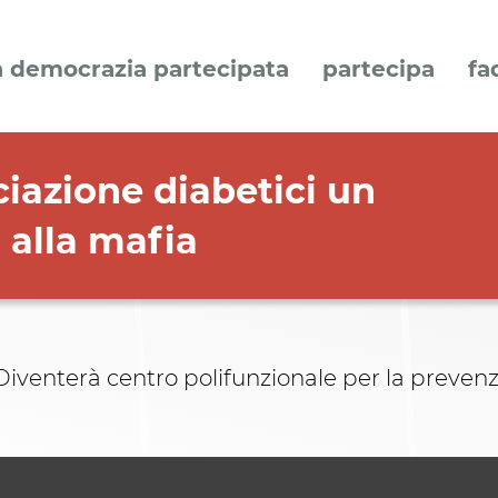
a democrazia partecipata
partecipa
fa
iazione diabetici un
 alla mafia
i. Diventerà centro polifunzionale per la preven