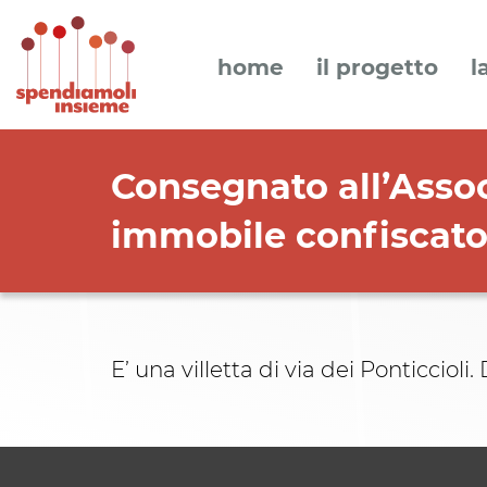
home
il progetto
l
Consegnato all’Assoc
immobile confiscato
E’ una villetta di via dei Ponticciol