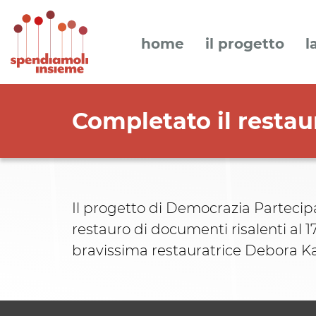
home
il progetto
l
Completato il restau
Il progetto di Democrazia Partecipa
restauro di documenti risalenti al 1
bravissima restauratrice Debora 