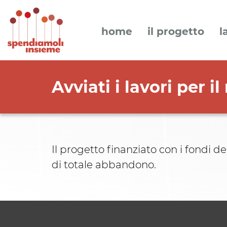
home
il progetto
l
Avviati i lavori per i
Il progetto finanziato con i fondi 
di totale abbandono.