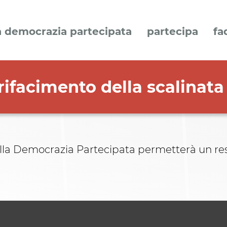
a democrazia partecipata
partecipa
fa
l rifacimento della scalinata
della Democrazia Partecipata permetterà un res