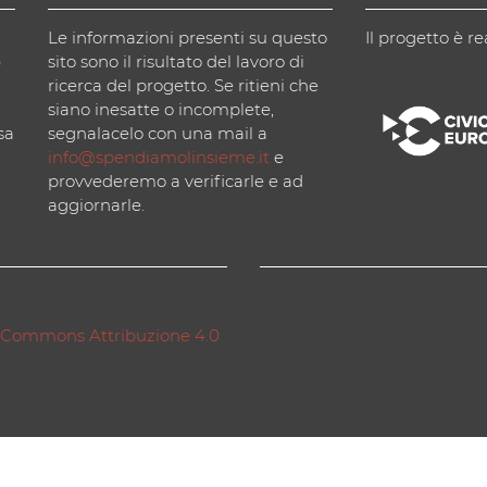
Le informazioni presenti su questo
Il progetto è re
)
sito sono il risultato del lavoro di
ricerca del progetto. Se ritieni che
siano inesatte o incomplete,
sa
segnalacelo con una mail a
info@spendiamolinsieme.it
e
provvederemo a verificarle e ad
aggiornarle.
 Commons Attribuzione 4.0