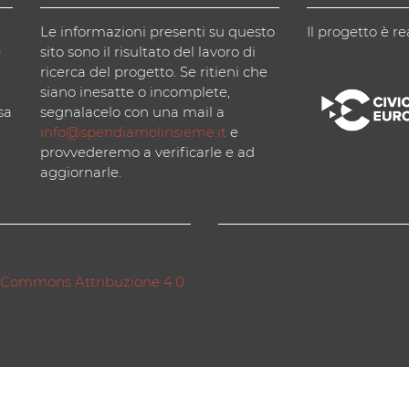
Le informazioni presenti su questo
Il progetto è re
)
sito sono il risultato del lavoro di
ricerca del progetto. Se ritieni che
siano inesatte o incomplete,
sa
segnalacelo con una mail a
info@spendiamolinsieme.it
e
provvederemo a verificarle e ad
aggiornarle.
 Commons Attribuzione 4.0