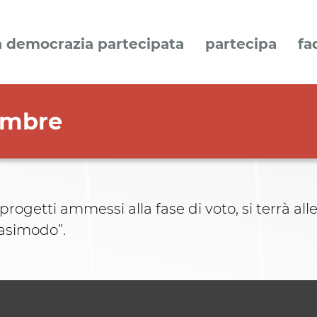
a democrazia partecipata
partecipa
fa
embre
progetti ammessi alla fase di voto, si terrà all
uasimodo”.