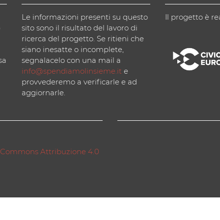
Le informazioni presenti su questo
Il progetto è re
)
sito sono il risultato del lavoro di
ricerca del progetto. Se ritieni che
siano inesatte o incomplete,
sa
segnalacelo con una mail a
info@spendiamolinsieme.it
e
provvederemo a verificarle e ad
aggiornarle.
 Commons Attribuzione 4.0