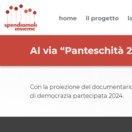
home
il progetto
l
Al via “Panteschità 2
Con la proiezione del documentario “
di democrazia partecipata 2024.