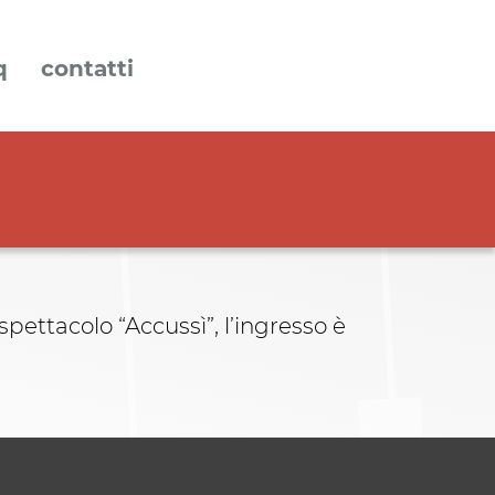
q
contatti
pettacolo “Accussì”, l’ingresso è