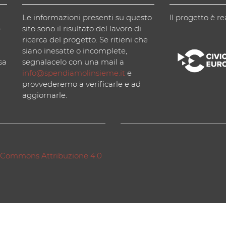
Le informazioni presenti su questo
Il progetto è re
)
sito sono il risultato del lavoro di
ricerca del progetto. Se ritieni che
siano inesatte o incomplete,
sa
segnalacelo con una mail a
info@spendiamolinsieme.it
e
provvederemo a verificarle e ad
aggiornarle.
 Commons Attribuzione 4.0