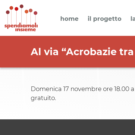
home
il progetto
l
Al via “Acrobazie tra 
Domenica 17 novembre ore 18.00 al C
gratuito.