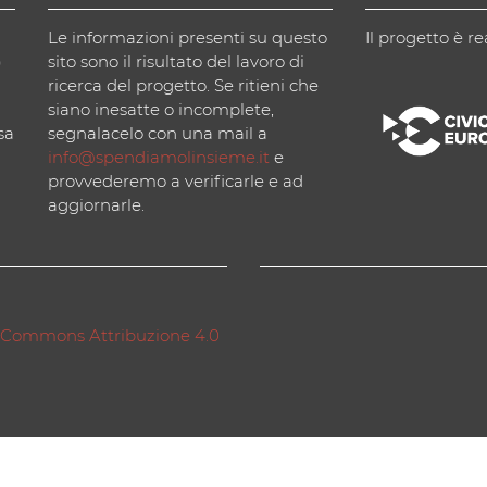
Le informazioni presenti su questo
Il progetto è re
)
sito sono il risultato del lavoro di
ricerca del progetto. Se ritieni che
siano inesatte o incomplete,
sa
segnalacelo con una mail a
info@spendiamolinsieme.it
e
provvederemo a verificarle e ad
aggiornarle.
 Commons Attribuzione 4.0