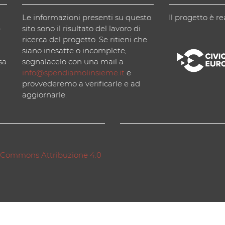
Le informazioni presenti su questo
Il progetto è re
)
sito sono il risultato del lavoro di
ricerca del progetto. Se ritieni che
siano inesatte o incomplete,
sa
segnalacelo con una mail a
info@spendiamolinsieme.it
e
provvederemo a verificarle e ad
aggiornarle.
 Commons Attribuzione 4.0