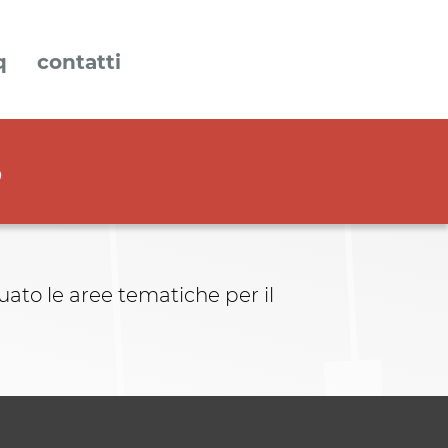
q
contatti
5
uato le aree tematiche per il