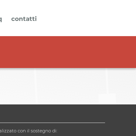
q
contatti
alizzato con il sostegno di: