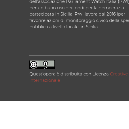
dell’associazione Parliament Watch Italia (PWI
per un buon uso dei fondi per la democrazia
partecipata in Sicilia. PWI lavora dal 2016 iper
favorire azioni di monitoraggio civico della spe
pubblica a livello locale, in Sicilia.
Quest'opera è distribuita con Licenza
Creative
Internazionale