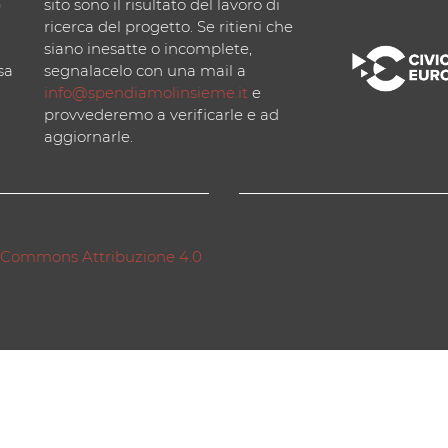
)
sito sono il risultato del lavoro di
ricerca del progetto. Se ritieni che
siano inesatte o incomplete,
sa
segnalacelo con una mail a
info@spendiamolinsieme.it
e
provvederemo a verificarle e ad
aggiornarle.
 Commons Attribuzione 4.0