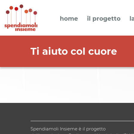
home
il progetto
l
Ti aiuto col cuore
Spendiamoli Insieme è il progetto