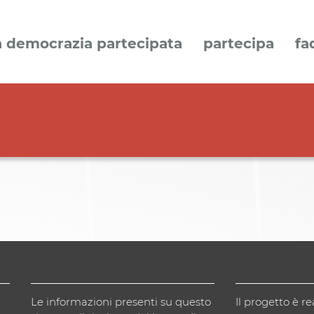
a democrazia partecipata
partecipa
fa
Le informazioni presenti su questo
Il progetto è re