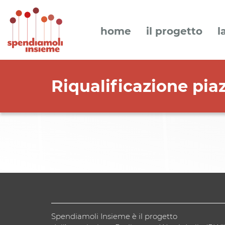
home
il progetto
l
Riqualificazione pia
Spendiamoli Insieme è il progetto