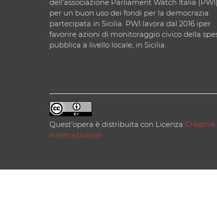
dell’associazione Parliament Watch Italia (PWI
per un buon uso dei fondi per la democrazia
partecipata in Sicilia. PWI lavora dal 2016 iper
favorire azioni di monitoraggio civico della spe
pubblica a livello locale, in Sicilia.
Quest'opera è distribuita con Licenza
Creative
Internazionale