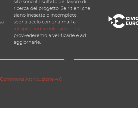
)
sito sono il risultato del lavoro di
ricerca del progetto. Se ritieni che
siano inesatte o incomplete,
sa
segnalacelo con una mail a
info@spendiamolinsieme.it
e
provvederemo a verificarle e ad
aggiornarle.
 Commons Attribuzione 4.0