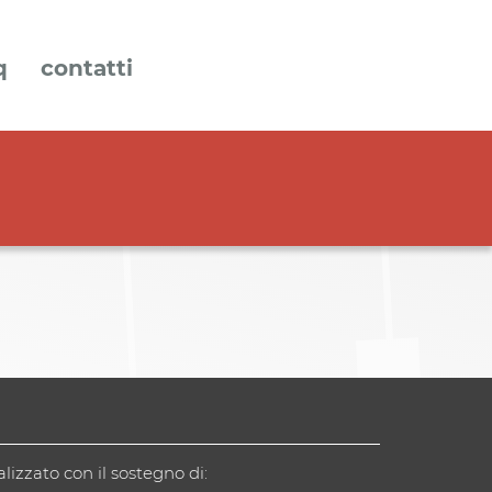
q
contatti
alizzato con il sostegno di: