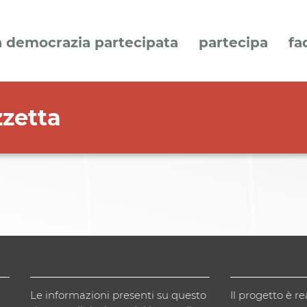
a democrazia partecipata
partecipa
fa
zzetta
Le informazioni presenti su questo
Il progetto è re