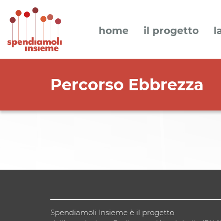
home
il progetto
l
Percorso Ebbrezza
Spendiamoli Insieme è il progetto