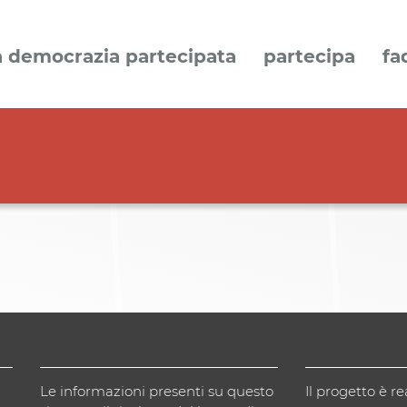
a democrazia partecipata
partecipa
fa
Le informazioni presenti su questo
Il progetto è re