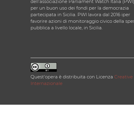
dell’associazione Parliament Watch Italia (PWI
per un buon uso dei fondi per la democrazia
partecipata in Sicilia. PWI lavora dal 2016 iper
favorire azioni di monitoraggio civico della spe
pubblica a livello locale, in Sicilia.
Quest'opera è distribuita con Licenza
Creative
Internazionale