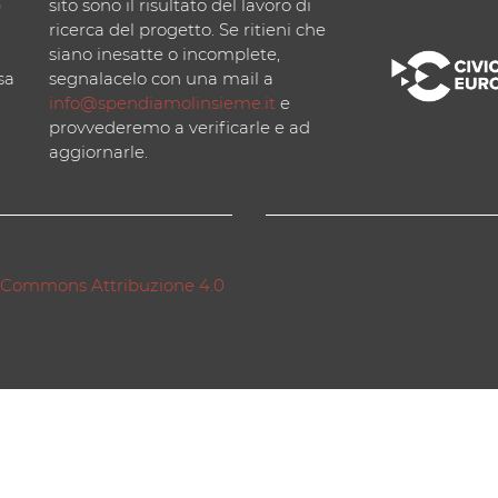
)
sito sono il risultato del lavoro di
ricerca del progetto. Se ritieni che
siano inesatte o incomplete,
sa
segnalacelo con una mail a
info@spendiamolinsieme.it
e
provvederemo a verificarle e ad
aggiornarle.
 Commons Attribuzione 4.0