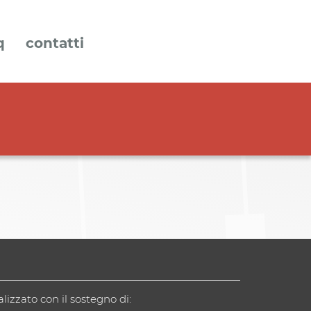
q
contatti
alizzato con il sostegno di: