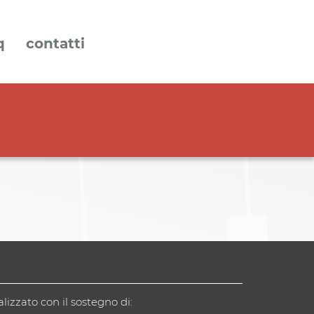
q
contatti
alizzato con il sostegno di: