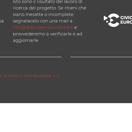
)
sito sono il risultato del lavoro di
ricerca del progetto. Se ritieni che
siano inesatte o incomplete,
sa
segnalacelo con una mail a
info@spendiamolinsieme.it
e
provvederemo a verificarle e ad
aggiornarle.
 Commons Attribuzione 4.0