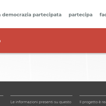
a democrazia partecipata
partecipa
fa
o
Le informazioni presenti su questo
Il progetto è re