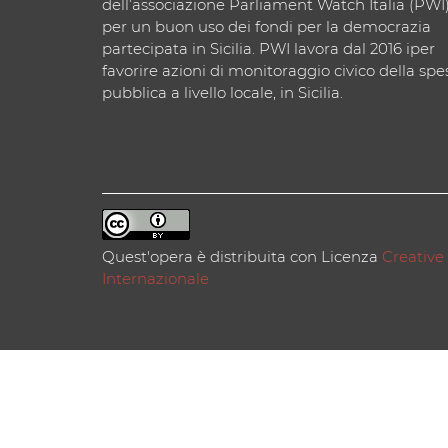
dell’associazione Parliament Watch Italia (PWI
per un buon uso dei fondi per la democrazia
partecipata in Sicilia. PWI lavora dal 2016 iper
favorire azioni di monitoraggio civico della spe
pubblica a livello locale, in Sicilia.
Quest'opera è distribuita con Licenza
Creative
Internazionale