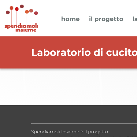
home
il progetto
l
Laboratorio di cucit
Spendiamoli Insieme è il progetto