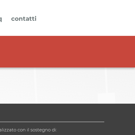
q
contatti
alizzato con il sostegno di: