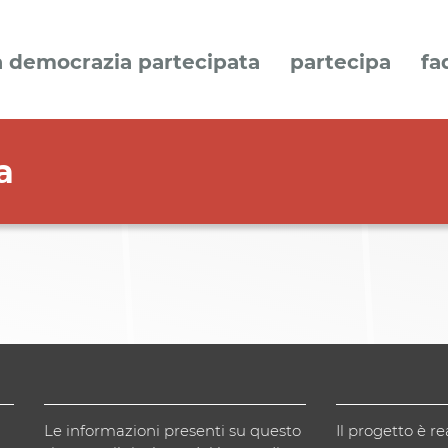
a democrazia partecipata
partecipa
fa
a
Le informazioni presenti su questo
Il progetto è re