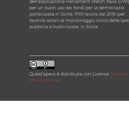
dell’associazione Parliament Watch Italia (PWI
per un buon uso dei fondi per la democrazia
partecipata in Sicilia. PWI lavora dal 2016 iper
favorire azioni di monitoraggio civico della spe
pubblica a livello locale, in Sicilia.
Quest'opera è distribuita con Licenza
Creative
Internazionale