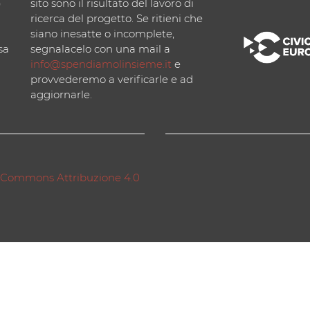
)
sito sono il risultato del lavoro di
ricerca del progetto. Se ritieni che
siano inesatte o incomplete,
sa
segnalacelo con una mail a
info@spendiamolinsieme.it
e
provvederemo a verificarle e ad
aggiornarle.
 Commons Attribuzione 4.0