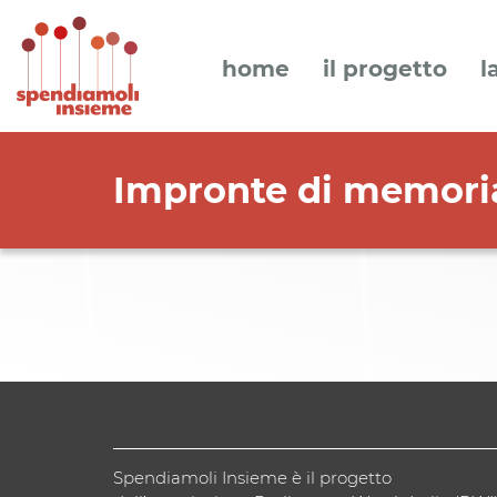
home
il progetto
l
Impronte di memori
Spendiamoli Insieme è il progetto