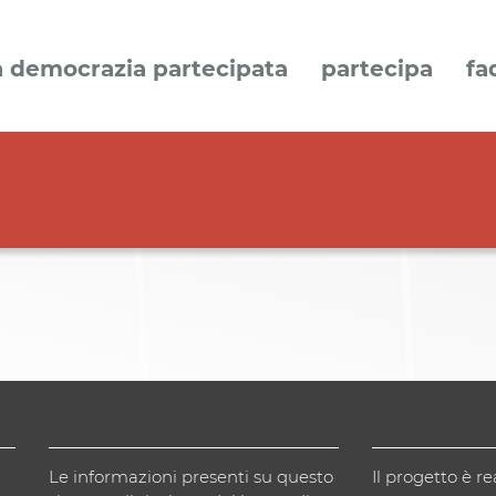
a democrazia partecipata
partecipa
fa
Le informazioni presenti su questo
Il progetto è re