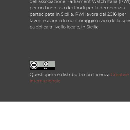
dell’associazione Parliament Watch Italia (PWI
per un buon uso dei fondi per la democrazia
partecipata in Sicilia. PWI lavora dal 2016 iper
favorire azioni di monitoraggio civico della spe
pubblica a livello locale, in Sicilia.
Quest'opera è distribuita con Licenza
Creative
Internazionale