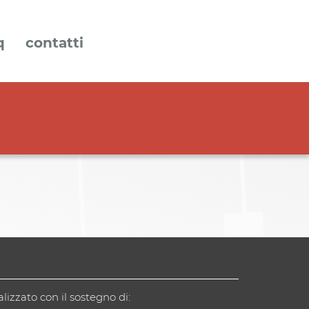
q
contatti
alizzato con il sostegno di: