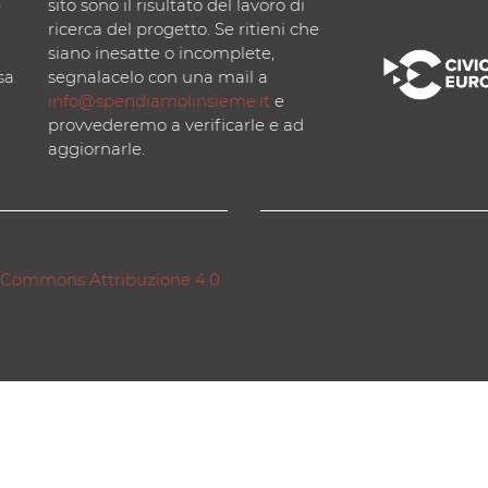
)
sito sono il risultato del lavoro di
ricerca del progetto. Se ritieni che
siano inesatte o incomplete,
sa
segnalacelo con una mail a
info@spendiamolinsieme.it
e
provvederemo a verificarle e ad
aggiornarle.
 Commons Attribuzione 4.0