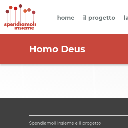
home
il progetto
l
Homo Deus
Spendiamoli Insieme è il progetto