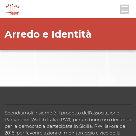
Arredo e Identità
Spendiamoli Insieme è il progetto dell’associazione
Parliament Watch Italia (PWI) per un buon uso dei fondi
per la democrazia partecipata in Sicilia. PWI lavora dal
2016 iper favorire azioni di monitoraggio civico della