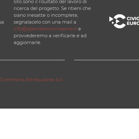
)
sito sono il risultato del lavoro di
ricerca del progetto. Se ritieni che
siano inesatte o incomplete,
sa
segnalacelo con una mail a
info@spendiamolinsieme.it
e
provvederemo a verificarle e ad
aggiornarle.
 Commons Attribuzione 4.0