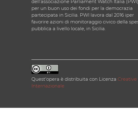
dell’associazione Parliament Watch Italia (PWI
per un buon uso dei fondi per la democrazia
partecipata in Sicilia. PWI lavora dal 2016 iper
favorire azioni di monitoraggio civico della spe
pubblica a livello locale, in Sicilia.
Quest'opera è distribuita con Licenza
Creative
Internazionale