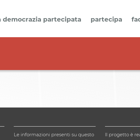
a democrazia partecipata
partecipa
fa
Le informazioni presenti su questo
Il progetto è re