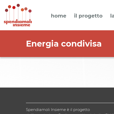
home
il progetto
l
Energia condivisa
Spendiamoli Insieme è il progetto