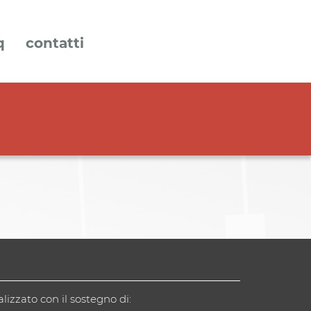
q
contatti
alizzato con il sostegno di: