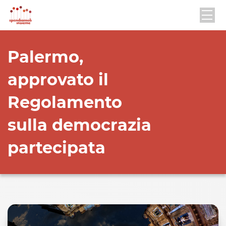
Palermo,
approvato il
Regolamento
sulla democrazia
partecipata