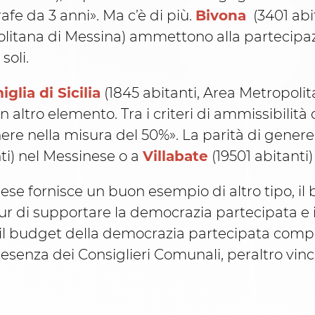
grafe da 3 anni». Ma c’è di più.
Bivona
(3401 abit
olitana di Messina) ammettono alla partecipaz
soli.
glia di Sicilia
(1845 abitanti, Area Metropolit
altro elemento. Tra i criteri di ammissibilità 
genere nella misura del 50%». La parità di gener
ti) nel Messinese o a
Villabate
(19501 abitanti
nese fornisce un buon esempio di altro tipo, i
 di supportare la democrazia partecipata e i p
il budget della democrazia partecipata compre
resenza dei Consiglieri Comunali, peraltro vin