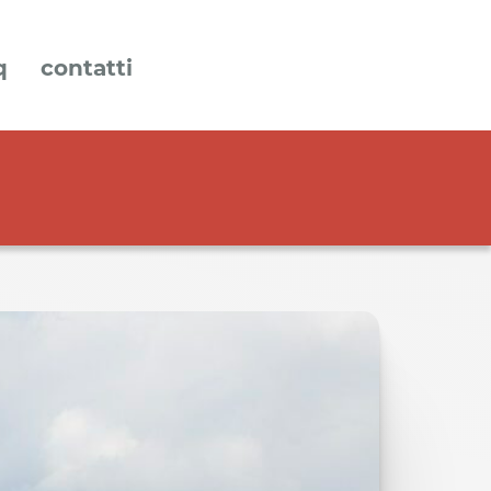
q
contatti