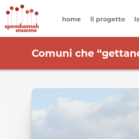
home
il progetto
l
Comuni che “gettano 