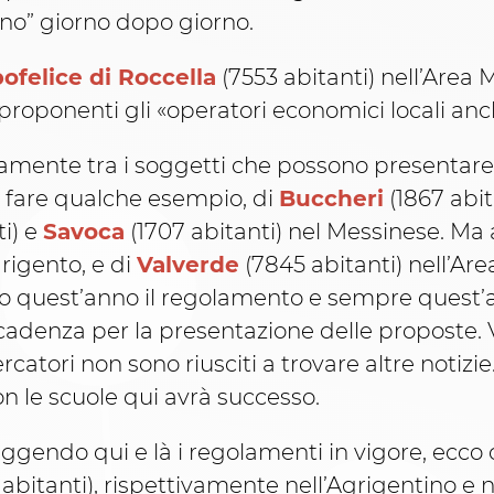
cono” giorno dopo giorno.
felice di Roccella
(7553 abitanti) nell’Area 
 proponenti gli «operatori economici locali anc
nte tra i soggetti che possono presentare pr
per fare qualche esempio, di
Buccheri
(1867 abit
i) e
Savoca
(1707 abitanti) nel Messinese. Ma
grigento, e di
Valverde
(7845 abitanti) nell’Are
sto quest’anno il regolamento e sempre quest
 scadenza per la presentazione delle proposte.
catori non sono riusciti a trovare altre notiz
n le scuole qui avrà successo.
eggendo qui e là i regolamenti in vigore, ecco
abitanti), rispettivamente nell’Agrigentino e n