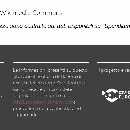
via Wikimedia Commons
zo sono costruite sui dati disponibili su “Spendiam
Le informazioni presenti su questo
Il progetto è re
)
sito sono il risultato del lavoro di
ricerca del progetto. Se ritieni che
siano inesatte o incomplete,
sa
segnalacelo con una mail a
info@spendiamolinsieme.it
e
provvederemo a verificarle e ad
aggiornarle.