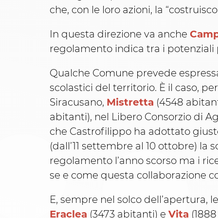
che, con le loro azioni, la “costruis
In questa direzione va anche
Campo
regolamento indica tra i potenziali
Qualche Comune prevede espressame
scolastici del territorio. È il caso, 
Siracusano,
Mistretta
(4548 abitant
abitanti), nel Libero Consorzio di A
che Castrofilippo ha adottato giu
(dall’11 settembre al 10 ottobre) la
regolamento l’anno scorso ma i ricer
se e come questa collaborazione co
E, sempre nel solco dell’apertura, l
Eraclea
(3473 abitanti) e
Vita
(1888 