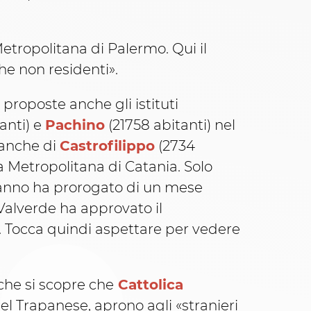
Metropolitana di Palermo. Qui il
he non residenti».
oposte anche gli istituti
anti) e
Pachino
(21758 abitanti) nel
 anche di
Castrofilippo
(2734
a Metropolitana di Catania. Solo
’anno ha prorogato di un mese
 Valverde ha approvato il
ie. Tocca quindi aspettare per vedere
 che si scopre che
Cattolica
el Trapanese, aprono agli «stranieri