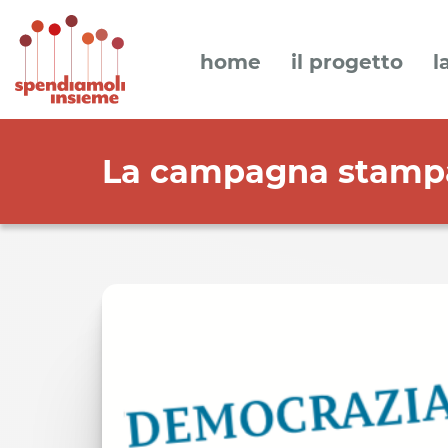
home
il progetto
l
La campagna stampa 