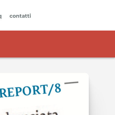
q
contatti